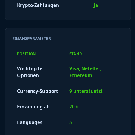
Krypto-Zahlungen
Ja
FINANZPARAMETER
POSITION
STAND
Wichtigste
Visa, Neteller,
Optionen
Ethereum
Currency-Support
9 unterstuetzt
Einzahlung ab
20 €
Languages
5