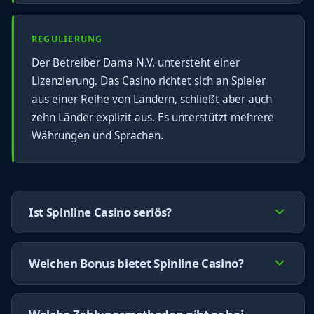
REGULIERUNG
Der Betreiber Dama N.V. untersteht einer
Lizenzierung. Das Casino richtet sich an Spieler
aus einer Reihe von Ländern, schließt aber auch
zehn Länder explizit aus. Es unterstützt mehrere
Währungen und Sprachen.
Ist Spinline Casino seriös?
Spinline Casino ist unter der Lizenz Curaçao
reguliert und verwendet moderne Verschlüsselung.
Welchen Bonus bietet Spinline Casino?
Neue Spieler erhalten Bis zu 300€ + 200 Spins zum
Start als Willkommensangebot.