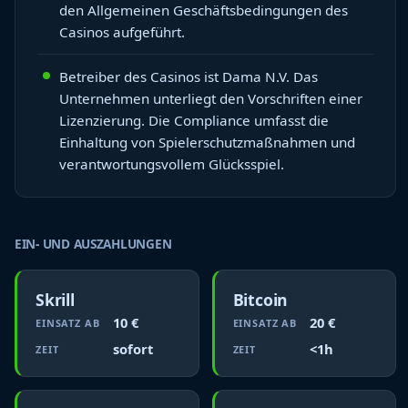
den Allgemeinen Geschäftsbedingungen des
Casinos aufgeführt.
Betreiber des Casinos ist Dama N.V. Das
Unternehmen unterliegt den Vorschriften einer
Lizenzierung. Die Compliance umfasst die
Einhaltung von Spielerschutzmaßnahmen und
verantwortungsvollem Glücksspiel.
EIN- UND AUSZAHLUNGEN
Skrill
Bitcoin
10 €
20 €
EINSATZ AB
EINSATZ AB
sofort
<1h
ZEIT
ZEIT