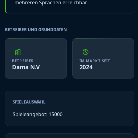
mehreren Sprachen erreichbar.
BETREIBER UND GRUNDDATEN
BETREIBER
IM MARKT SEIT
Dama N.V
2024
SPIELEAUSWAHL
Spieleangebot: 15000