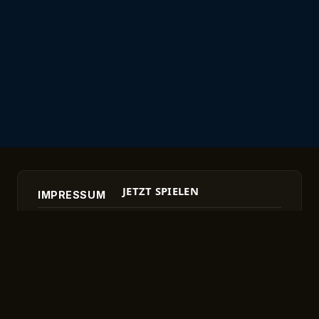
JETZT SPIELEN
IMPRESSUM
Impressum: Betrieb und Inhalt verantwortet Dama
N.V. Rechtliche Hinweise gemäß TMG und RStV.
AGB