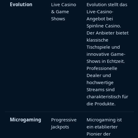
Evolution
Live Casino
Evolution stellt das
& Game
Live-Casino-
Shows
Angebot bei
Spinline Casino.
Der Anbieter bietet
klassische
Tischspiele und
innovative Game-
Shows in Echtzeit.
Professionelle
Dealer und
hochwertige
Streams sind
charakteristisch für
die Produkte.
Microgaming
Progressive
Microgaming ist
Jackpots
ein etablierter
Pionier der