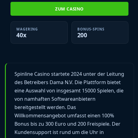
ZUM CASINO
WAGERING
BONUS-SPINS
40x
200
Spinline Casino startete 2024 unter der Leitung
des Betreibers Dama N.V. Die Plattform bietet
eine Auswahl von insgesamt 15000 Spielen, die
von namhaften Softwareanbietern
bereitgestellt werden. Das
Willkommensangebot umfasst einen 100%
Bonus bis zu 300 Euro und 200 Freispiele. Der
Kundensupport ist rund um die Uhr in