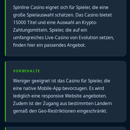
Spinline Casino eignet sich für Spieler, die eine
große Spielauswahl schätzen. Das Casino bietet
15000 Titel und eine Auswahl an Krypto-
Zahlungsmitteln. Spieler, die auf ein
umfangreiches Live-Casino von Evolution setzen,
finden hier ein passendes Angebot.
VORBEHALTE
Weniger geeignet ist das Casino für Spieler, die
eine native Mobile-App bevorzugen. Es wird
lediglich eine responsive Website angeboten.
Zudem ist der Zugang aus bestimmten Ländern
gemäß den Geo-Restriktionen eingeschränkt.