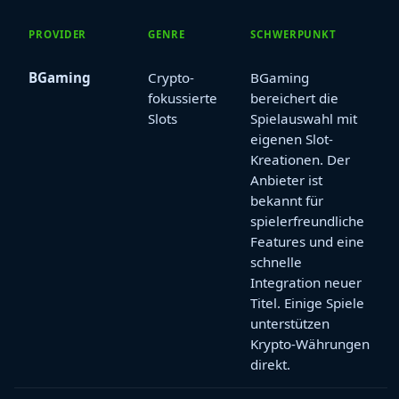
PROVIDER
GENRE
SCHWERPUNKT
BGaming
Crypto-
BGaming
fokussierte
bereichert die
Slots
Spielauswahl mit
eigenen Slot-
Kreationen. Der
Anbieter ist
bekannt für
spielerfreundliche
Features und eine
schnelle
Integration neuer
Titel. Einige Spiele
unterstützen
Krypto-Währungen
direkt.